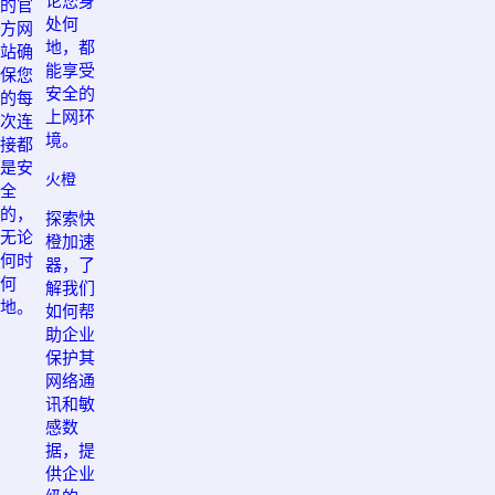
论您身
的官
处何
方网
地，都
站确
能享受
保您
安全的
的每
上网环
次连
境。
接都
是安
火橙
全
的，
探索快
无论
橙加速
何时
器，了
何
解我们
地。
如何帮
助企业
保护其
网络通
讯和敏
感数
据，提
供企业