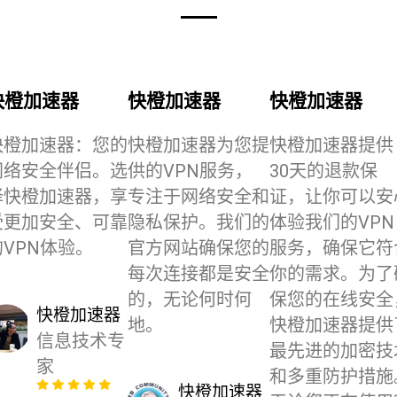
快橙加速器
快橙加速器
快橙加速器
快橙加速器：您的
快橙加速器为您提
快橙加速器提供
网络安全伴侣。选
供的VPN服务，
30天的退款保
择快橙加速器，享
专注于网络安全和
证，让你可以安
受更加安全、可靠
隐私保护。我们的
体验我们的VPN
的VPN体验。
官方网站确保您的
服务，确保它符
每次连接都是安全
你的需求。为了
的，无论何时何
保您的在线安全
快橙加速器
地。
快橙加速器提供
信息技术专
最先进的加密技
家
和多重防护措施
快橙加速器