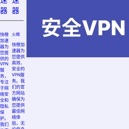
速
速
器
器
快橙
火橙
加速
快橙加
器为
速器为
您提
您提供
供的
高效、
VPN
安全的
服
VPN服
务，
务。我
专注
们的官
于网
方网站
络安
确保为
全和
您提供
隐私
最佳网
保
络体
护。
验，无
我们